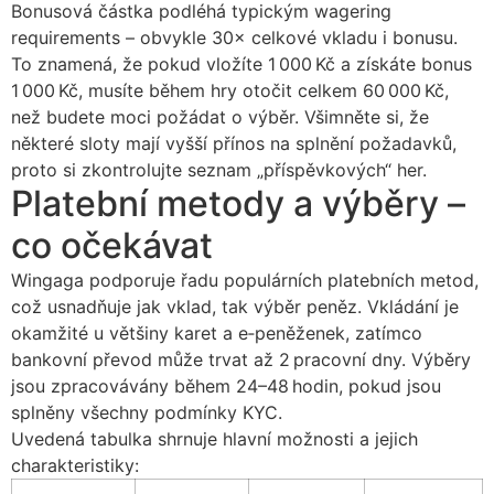
Bonusová částka podléhá typickým wagering
requirements – obvykle 30× celkové vkladu i bonusu.
To znamená, že pokud vložíte 1 000 Kč a získáte bonus
1 000 Kč, musíte během hry otočit celkem 60 000 Kč,
než budete moci požádat o výběr. Všimněte si, že
některé sloty mají vyšší přínos na splnění požadavků,
proto si zkontrolujte seznam „příspěvkových“ her.
Platební metody a výběry –
co očekávat
Wingaga podporuje řadu populárních platebních metod,
což usnadňuje jak vklad, tak výběr peněz. Vkládání je
okamžité u většiny karet a e‑peněženek, zatímco
bankovní převod může trvat až 2 pracovní dny. Výběry
jsou zpracovávány během 24–48 hodin, pokud jsou
splněny všechny podmínky KYC.
Uvedená tabulka shrnuje hlavní možnosti a jejich
charakteristiky: