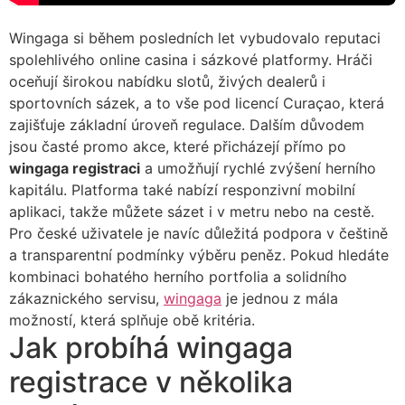
Wingaga si během posledních let vybudovalo reputaci
spolehlivého online casina i sázkové platformy. Hráči
oceňují širokou nabídku slotů, živých dealerů i
sportovních sázek, a to vše pod licencí Curaçao, která
zajišťuje základní úroveň regulace. Dalším důvodem
jsou časté promo akce, které přicházejí přímo po
wingaga registraci
a umožňují rychlé zvýšení herního
kapitálu. Platforma také nabízí responzivní mobilní
aplikaci, takže můžete sázet i v metru nebo na cestě.
Pro české uživatele je navíc důležitá podpora v češtině
a transparentní podmínky výběru peněz. Pokud hledáte
kombinaci bohatého herního portfolia a solidního
zákaznického servisu,
wingaga
je jednou z mála
možností, která splňuje obě kritéria.
Jak probíhá wingaga
registrace v několika