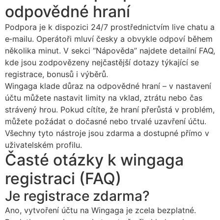
odpovědné hraní
Podpora je k dispozici 24/7 prostřednictvím live chatu a
e‑mailu. Operátoři mluví česky a obvykle odpoví během
několika minut. V sekci “Nápověda” najdete detailní FAQ,
kde jsou zodpovězeny nejčastější dotazy týkající se
registrace, bonusů i výběrů.
Wingaga klade důraz na odpovědné hraní – v nastavení
účtu můžete nastavit limity na vklad, ztrátu nebo čas
strávený hrou. Pokud cítíte, že hraní přerůstá v problém,
můžete požádat o dočasné nebo trvalé uzavření účtu.
Všechny tyto nástroje jsou zdarma a dostupné přímo v
uživatelském profilu.
Časté otázky k wingaga
registraci (FAQ)
Je registrace zdarma?
Ano, vytvoření účtu na Wingaga je zcela bezplatné.