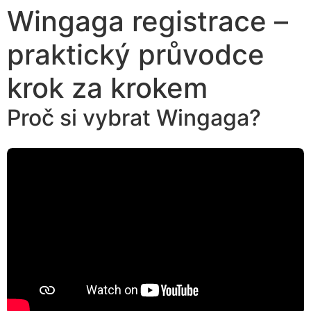
Wingaga registrace –
praktický průvodce
krok za krokem
Proč si vybrat Wingaga?