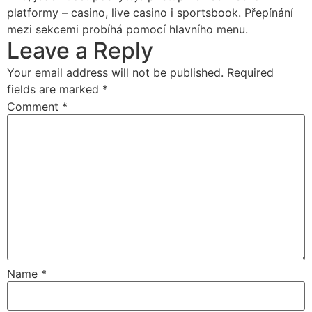
platformy – casino, live casino i sportsbook. Přepínání
mezi sekcemi probíhá pomocí hlavního menu.
Leave a Reply
Your email address will not be published.
Required
fields are marked
*
Comment
*
Name
*