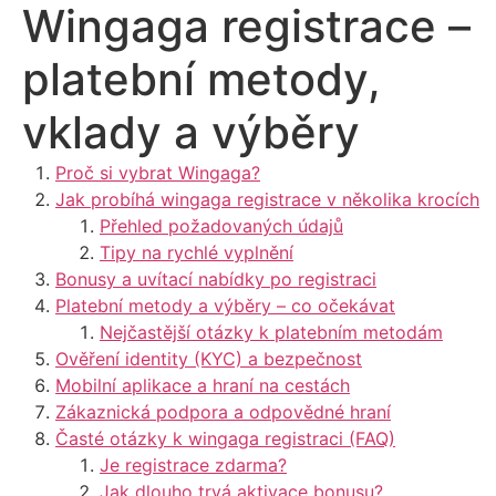
Wingaga registrace –
platební metody,
vklady a výběry
Proč si vybrat Wingaga?
Jak probíhá wingaga registrace v několika krocích
Přehled požadovaných údajů
Tipy na rychlé vyplnění
Bonusy a uvítací nabídky po registraci
Platební metody a výběry – co očekávat
Nejčastější otázky k platebním metodám
Ověření identity (KYC) a bezpečnost
Mobilní aplikace a hraní na cestách
Zákaznická podpora a odpovědné hraní
Časté otázky k wingaga registraci (FAQ)
Je registrace zdarma?
Jak dlouho trvá aktivace bonusu?