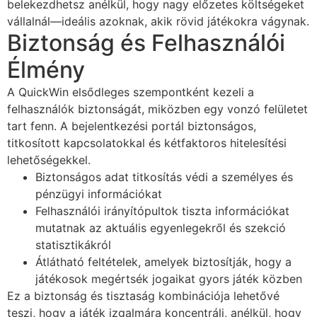
belekezdhetsz anélkül, hogy nagy előzetes költségeket
vállalnál—ideális azoknak, akik rövid játékokra vágynak.
Biztonság és Felhasználói
Élmény
A QuickWin elsődleges szempontként kezeli a
felhasználók biztonságát, miközben egy vonzó felületet
tart fenn. A bejelentkezési portál biztonságos,
titkosított kapcsolatokkal és kétfaktoros hitelesítési
lehetőségekkel.
Biztonságos adat titkosítás védi a személyes és
pénzügyi információkat
Felhasználói irányítópultok tiszta információkat
mutatnak az aktuális egyenlegekről és szekció
statisztikákról
Átlátható feltételek, amelyek biztosítják, hogy a
játékosok megértsék jogaikat gyors játék közben
Ez a biztonság és tisztaság kombinációja lehetővé
teszi, hogy a játék izgalmára koncentrálj, anélkül, hogy