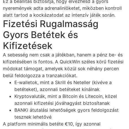
Ez a beállítás biztosítja, hogy élvezhesd a gyors
nyeremények adta adrenalinlöketet, miközben kontroll
alatt tartod a kockázatodat az intenzív játék során.
Fizetési Rugalmasság
Gyors Betétek és
Kifizetések
A sebesség nem csak a játékban, hanem a pénz be- és
kifizetésében is fontos. A QuickWin széles körű fizetési
módokat támogat, amelyek közül sok néhány percen
belül feldolgozza a tranzakciókat.
E‑walletok, mint a Skrill és Neteller (kivéve a
betéteket), azonnali betéteket kínálnak
Kryptovaluták, mint a Bitcoin és Litecoin, közel
azonnali kifizetési jóváhagyást biztosítanak
BANKi átutalási lehetőségek gyors feldolgozást
tesznek lehetővé
A platform minimális betéte €10, így azonnal