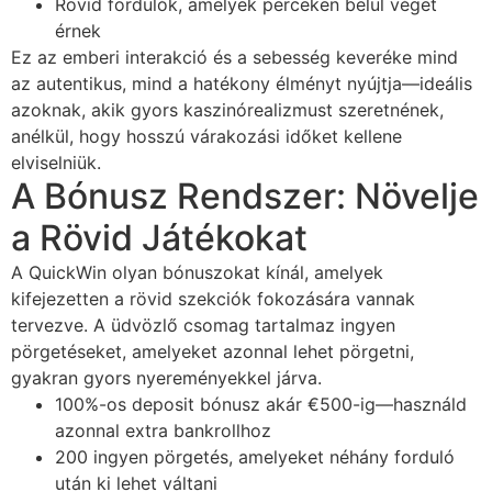
Rövid fordulók, amelyek perceken belül véget
érnek
Ez az emberi interakció és a sebesség keveréke mind
az autentikus, mind a hatékony élményt nyújtja—ideális
azoknak, akik gyors kaszinórealizmust szeretnének,
anélkül, hogy hosszú várakozási időket kellene
elviselniük.
A Bónusz Rendszer: Növelje
a Rövid Játékokat
A QuickWin olyan bónuszokat kínál, amelyek
kifejezetten a rövid szekciók fokozására vannak
tervezve. A üdvözlő csomag tartalmaz ingyen
pörgetéseket, amelyeket azonnal lehet pörgetni,
gyakran gyors nyereményekkel járva.
100%-os deposit bónusz akár €500-ig—használd
azonnal extra bankrollhoz
200 ingyen pörgetés, amelyeket néhány forduló
után ki lehet váltani