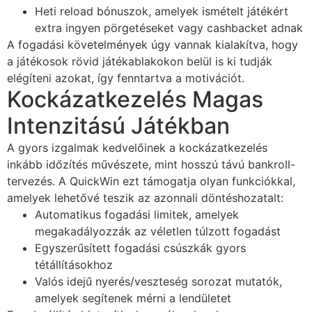
Heti reload bónuszok, amelyek ismételt játékért
extra ingyen pörgetéseket vagy cashbacket adnak
A fogadási követelmények úgy vannak kialakítva, hogy
a játékosok rövid játékablakokon belül is ki tudják
elégíteni azokat, így fenntartva a motivációt.
Kockázatkezelés Magas
Intenzitású Játékban
A gyors izgalmak kedvelőinek a kockázatkezelés
inkább időzítés művészete, mint hosszú távú bankroll-
tervezés. A QuickWin ezt támogatja olyan funkciókkal,
amelyek lehetővé teszik az azonnali döntéshozatalt:
Automatikus fogadási limitek, amelyek
megakadályozzák az véletlen túlzott fogadást
Egyszerűsített fogadási csúszkák gyors
tétállításokhoz
Valós idejű nyerés/veszteség sorozat mutatók,
amelyek segítenek mérni a lendületet