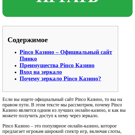
Содержимое
Pinco Казино – Официальный сайт
Пинко
Преимущества Pinco Казино
Вход на зеркало
Почему зеркало Pinco Казино?
Если вы ищете официальный сайт Pinco Казино, то вы на
правом пути. В этом тексте мы рассмотрим, почему Pinco
Казино является одним из лучших онлайн-казино, и как вы
можете получить доступ к нему через зеркало.
Pinco Казино – это популярное онлайн-казино, которое
предлагает игрокам широкий спектр игр, включая слоты,