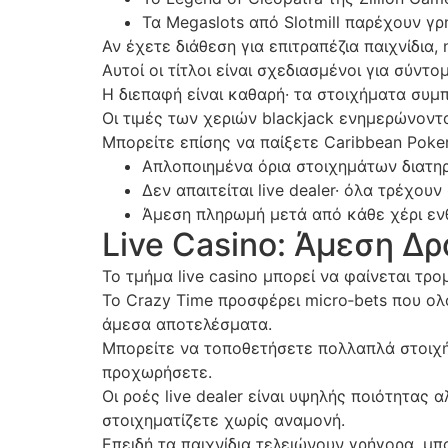
Τα Megaslots από Slotmill παρέχουν γ
Αν έχετε διάθεση για επιτραπέζια παιχνίδια, 
Αυτοί οι τίτλοι είναι σχεδιασμένοι για σύν
Η διεπαφή είναι καθαρή· τα στοιχήματα συμ
Οι τιμές των χεριών blackjack ενημερώνοντ
Μπορείτε επίσης να παίξετε Caribbean Poke
Απλοποιημένα όρια στοιχημάτων διατηρ
Δεν απαιτείται live dealer· όλα τρέχου
Άμεση πληρωμή μετά από κάθε χέρι ενθ
Live Casino: Άμεση Δ
Το τμήμα live casino μπορεί να φαίνεται τρ
Το Crazy Time προσφέρει micro‑bets που ολ
άμεσα αποτελέσματα.
Μπορείτε να τοποθετήσετε πολλαπλά στοιχή
προχωρήσετε.
Οι ροές live dealer είναι υψηλής ποιότητας
στοιχηματίζετε χωρίς αναμονή.
Επειδή τα παιχνίδια τελειώνουν γρήγορα, μ