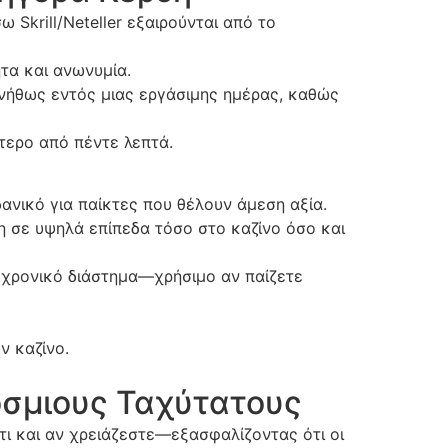
ω Skrill/Neteller εξαιρούνται από το
τα και ανωνυμία.
υνήθως εντός μιας εργάσιμης ημέρας, καθώς
τερο από πέντε λεπτά.
νικό για παίκτες που θέλουν άμεση αξία.
 σε υψηλά επίπεδα τόσο στο καζίνο όσο και
 χρονικό διάστημα—χρήσιμο αν παίζετε
ν καζίνο.
όσμιους Ταχύτατους
,τι και αν χρειάζεστε—εξασφαλίζοντας ότι οι