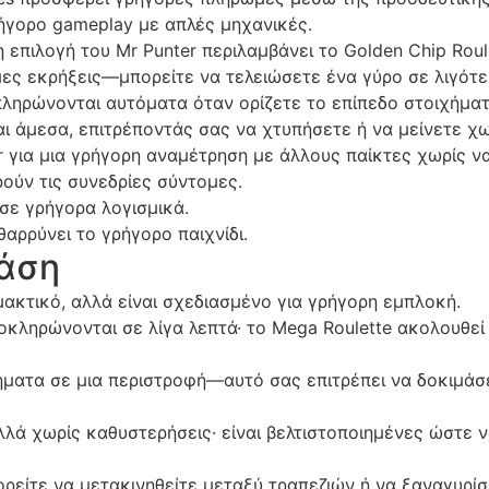
ρήγορο gameplay με απλές μηχανικές.
η επιλογή του Mr Punter περιλαμβάνει το Golden Chip Roule
τομες εκρήξεις—μπορείτε να τελειώσετε ένα γύρο σε λιγότε
πληρώνονται αυτόματα όταν ορίζετε το επίπεδο στοιχήματ
αι άμεσα, επιτρέποντάς σας να χτυπήσετε ή να μείνετε χ
r για μια γρήγορη αναμέτρηση με άλλους παίκτες χωρίς ν
ούν τις συνεδρίες σύντομες.
ν σε γρήγορα λογισμικά.
αρρύνει το γρήγορο παιχνίδι.
ράση
ομακτικό, αλλά είναι σχεδιασμένο για γρήγορη εμπλοκή.
οκληρώνονται σε λίγα λεπτά· το Mega Roulette ακολουθεί
ματα σε μια περιστροφή—αυτό σας επιτρέπει να δοκιμάσ
 αλλά χωρίς καθυστερήσεις· είναι βελτιστοποιημένες ώστε 
πορείτε να μετακινηθείτε μεταξύ τραπεζιών ή να ξαναγυρί