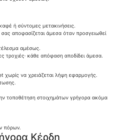
 καφέ ή σύντομες μετακινήσεις.
 σας αποφασίζεται άμεσα όταν προσγειωθεί
οτέλεσμα αμέσως.
κες τροχιές· κάθε απόφαση αποδίδει άμεσα.
et χωρίς να χρειάζεται λήψη εφαρμογής.
ρτωσης.
την τοποθέτηση στοιχημάτων γρήγορα ακόμα
ν πόρων.
ρήγορα Κέρδη