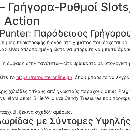
– Γρήγορα‑Ρυθμοί Slots
e Action
Punter: Παράδεισος Γρήγορου
νη μιας περιστροφής ή ενός στοιχήματος που έρχεται και 
μας είναι απλοποιημένη ώστε να μπορείτε να μπείτε άμεσ
 η έμφαση στην ταχύτητα—είτε βρίσκεστε σε υπολογιστή 
είτε το
https://mrpunteronline.gr/
, όπου μπορείτε να εγγρα
ρις χιλιάδες τίτλους από γνωστούς παρόχους όπως Pragma
χνει slots όπως Billie Wild και Candy Treasures που προ
αιχνίδι ξεκινά σχεδόν αμέσως.
 Λωρίδας με Σύντομες Υψηλή