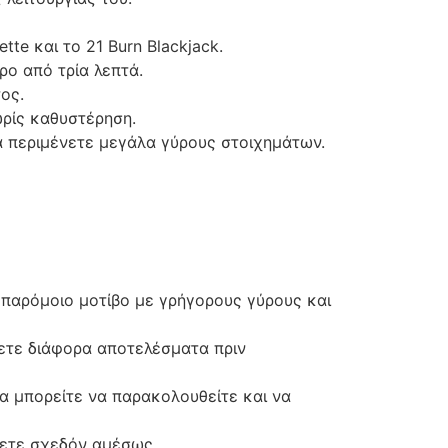
tte και το 21 Burn Blackjack.
ρο από τρία λεπτά.
ος.
ωρίς καθυστέρηση.
α περιμένετε μεγάλα γύρους στοιχημάτων.
 παρόμοιο μοτίβο με γρήγορους γύρους και
ετε διάφορα αποτελέσματα πριν
να μπορείτε να παρακολουθείτε και να
σετε σχεδόν αμέσως.