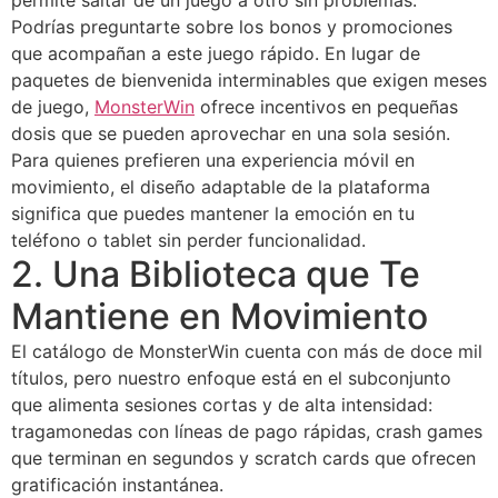
permite saltar de un juego a otro sin problemas.
Podrías preguntarte sobre los bonos y promociones
que acompañan a este juego rápido. En lugar de
paquetes de bienvenida interminables que exigen meses
de juego,
MonsterWin
ofrece incentivos en pequeñas
dosis que se pueden aprovechar en una sola sesión.
Para quienes prefieren una experiencia móvil en
movimiento, el diseño adaptable de la plataforma
significa que puedes mantener la emoción en tu
teléfono o tablet sin perder funcionalidad.
2. Una Biblioteca que Te
Mantiene en Movimiento
El catálogo de MonsterWin cuenta con más de doce mil
títulos, pero nuestro enfoque está en el subconjunto
que alimenta sesiones cortas y de alta intensidad:
tragamonedas con líneas de pago rápidas, crash games
que terminan en segundos y scratch cards que ofrecen
gratificación instantánea.