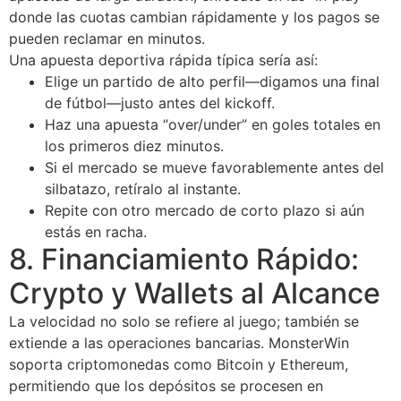
donde las cuotas cambian rápidamente y los pagos se
pueden reclamar en minutos.
Una apuesta deportiva rápida típica sería así:
Elige un partido de alto perfil—digamos una final
de fútbol—justo antes del kickoff.
Haz una apuesta “over/under” en goles totales en
los primeros diez minutos.
Si el mercado se mueve favorablemente antes del
silbatazo, retíralo al instante.
Repite con otro mercado de corto plazo si aún
estás en racha.
8. Financiamiento Rápido:
Crypto y Wallets al Alcance
La velocidad no solo se refiere al juego; también se
extiende a las operaciones bancarias. MonsterWin
soporta criptomonedas como Bitcoin y Ethereum,
permitiendo que los depósitos se procesen en