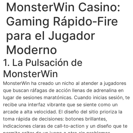
MonsterWin Casino:
Gaming Rápido‑Fire
para el Jugador
Moderno
1. La Pulsación de
MonsterWin
MonsterWin ha creado un nicho al atender a jugadores
que buscan ráfagas de acción llenas de adrenalina en
lugar de sesiones maratónicas. Cuando inicias sesión, te
recibe una interfaz vibrante que se siente como un
arcade a alta velocidad. El diseño del sitio prioriza la
toma rápida de decisiones: botones brillantes,
indicaciones claras de call‑to‑action y un diseño que te