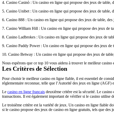
4. Casino Casinò : Un casino en ligne qui propose des jeux de table, d
5. Casino Unibet : Un casino en ligne qui propose des jeux de table, d
6. Casino 888 : Un casino en ligne qui propose des jeux de table, des 
7. Casino William Hill : Un casino en ligne qui propose des jeux de ta
8. Casino Ladbrokes : Un casino en ligne qui propose des jeux de table
9. Casino Paddy Power : Un casino en ligne qui propose des jeux de ta
10. Casino Betway : Un casino en ligne qui propose des jeux de table, 
Nous espérons que ce top 10 vous aidera à trouver le meilleur casino en
Les Critères de Sélection
Pour choisir le meilleur casino en ligne fiable, il est essentiel de consi
réglementaire reconnue, telle que l’Autorité des jeux en ligne (AGF) 
Le
casino en ligne francais
deuxième critère est la sécurité. Le casino 
transactions. Il est également important de vérifier si le casino utilis
Le troisième critère est la variété de jeux. Un casino en ligne fiable d
si le casino propose des jeux de casino en ligne gratuits, tels que des