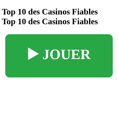
 Top 10 des Casinos Fiables
 Top 10 des Casinos Fiables
▶️ JOUER