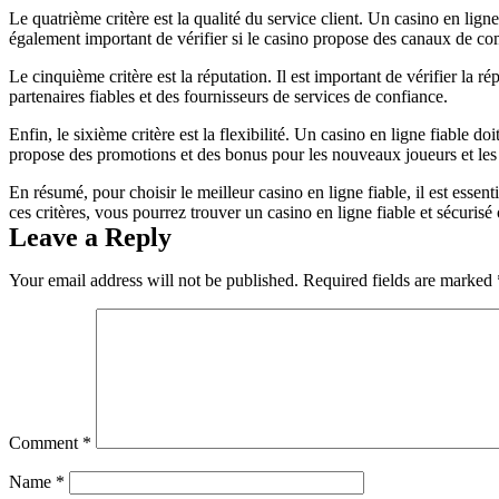
Le quatrième critère est la qualité du service client. Un casino en lign
également important de vérifier si le casino propose des canaux de com
Le cinquième critère est la réputation. Il est important de vérifier la r
partenaires fiables et des fournisseurs de services de confiance.
Enfin, le sixième critère est la flexibilité. Un casino en ligne fiable do
propose des promotions et des bonus pour les nouveaux joueurs et les 
En résumé, pour choisir le meilleur casino en ligne fiable, il est essenti
ces critères, vous pourrez trouver un casino en ligne fiable et sécuris
Leave a Reply
Your email address will not be published.
Required fields are marked
Comment
*
Name
*