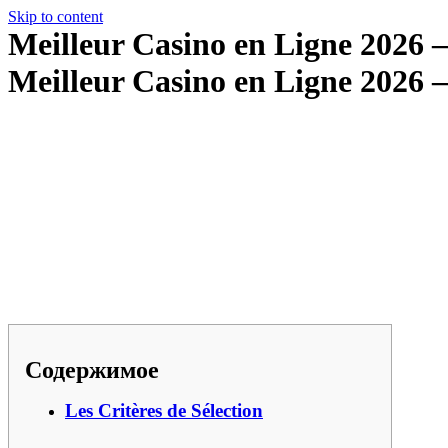
Skip to content
Meilleur Casino en Ligne 2026 –
Meilleur Casino en Ligne 2026 –
Содержимое
Les Critères de Sélection