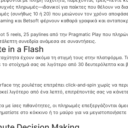
τρέφονται με πλήρη ταχύτητα, παρέχοντας τρεις–πέντε 
υχνές πληρωμές—ιδανικοί για παίκτες που θέλουν να δι
αμμές (συνήθως 10 ή 20) που μειώνουν τον χρόνο αποφάσ
gaming και Betsoft φέρνουν καθαρά γραφικά και ανταποκρ
ot 5 reels, 25 paylines από την Pragmatic Play που πληρ
τάλεπτη συνεδρία ανάμεσα σε συναντήσεις.
e in a Flash
 ταχύτητα έχουν ακόμα τη στιγμή τους στην πλατφόρμα. 
τε το στοίχημά σας σε λιγότερο από 30 δευτερόλεπτα και
face της ρουλέτας επιτρέπει click‑and‑spin χωρίς να περι
ρκεί λιγότερο από ένα λεπτό, επιτρέποντάς σας να κάνε
α με ίσες πιθανότητες, οι πληρωμές επεξεργάζονται άμ
ματίστε στο κόκκινο ή το μαύρο για να μεγιστοποιήσετε
inute Decision Making