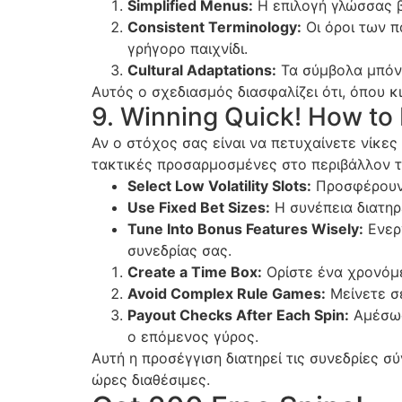
Simplified Menus:
Η επιλογή γλώσσας βρ
Consistent Terminology:
Οι όροι των π
γρήγορο παιχνίδι.
Cultural Adaptations:
Τα σύμβολα μπόνο
Αυτός ο σχεδιασμός διασφαλίζει ότι, όπου κι
9. Winning Quick! How to
Αν ο στόχος σας είναι να πετυχαίνετε νίκες
τακτικές προσαρμοσμένες στο περιβάλλον 
Select Low Volatility Slots:
Προσφέρουν 
Use Fixed Bet Sizes:
Η συνέπεια διατηρ
Tune Into Bonus Features Wisely:
Ενεργ
συνεδρίας σας.
Create a Time Box:
Ορίστε ένα χρονόμε
Avoid Complex Rule Games:
Μείνετε σε
Payout Checks After Each Spin:
Αμέσως
ο επόμενος γύρος.
Αυτή η προσέγγιση διατηρεί τις συνεδρίες 
ώρες διαθέσιμες.