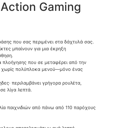
d Action Gaming
άσης που σας περιμένει στα δάχτυλά σας.
κτες μπαίνουν για μια έκρηξη
σθηση.
ημα πλοήγησης που σε μεταφέρει από την
ης, χωρίς πολύπλοκα μενού—μόνο ένας
δες· περιλαμβάνει γρήγορα ρουλέτα,
σε λίγα λεπτά.
ιλία παιχνιδιών από πάνω από 110 παρόχους