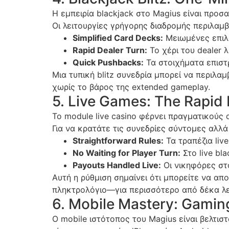
Η εμπειρία blackjack στο Magius είναι προ
Οι λειτουργίες γρήγορης διαδρομής περιλαμ
Simplified Card Decks:
Μειωμένες επιλο
Rapid Dealer Turn:
Το χέρι του dealer 
Quick Pushbacks:
Τα στοιχήματα επιστ
Μια τυπική blitz συνεδρία μπορεί να περιλαμ
χωρίς το βάρος της extended gameplay.
5. Live Games: The Rapid 
Το module live casino φέρνει πραγματικούς 
Για να κρατάτε τις συνεδρίες σύντομες αλλ
Straightforward Rules:
Τα τραπέζια liv
No Waiting for Player Turn:
Στο live bl
Payouts Handled Live:
Οι νικηφόρες στ
Αυτή η ρύθμιση σημαίνει ότι μπορείτε να α
πληκτρολόγιο—για περισσότερο από δέκα λ
6. Mobile Mastery: Gamin
Ο mobile ιστότοπος του Magius είναι βελτι