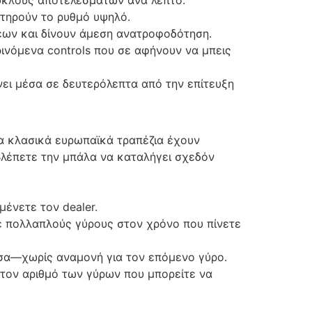
κύκλους αποτελεσμάτων ανά λεπτό.
ατηρούν το ρυθμό υψηλό.
εων και δίνουν άμεση ανατροφοδότηση.
ινόμενα controls που σε αφήνουν να μπεις
ώνει μέσα σε δευτερόλεπτα από την επίτευξη
Τα κλασικά ευρωπαϊκά τραπέζια έχουν
 βλέπετε την μπάλα να καταλήγει σχεδόν
μένετε τον dealer.
τε πολλαπλούς γύρους στον χρόνο που πίνετε
εσα—χωρίς αναμονή για τον επόμενο γύρο.
 τον αριθμό των γύρων που μπορείτε να