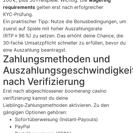
requirements
gelten erst nach erfolgreicher
KYC‑Prüfung.
Ein praktischer Tipp: Nutze die Bonusbedingungen, um
zuerst auf Spiele mit hoher Auszahlungsrate
(RTP ≥ 96 %) zu setzen. Das erhöht deine Chance, die
30‑fache Umsatzpflicht schneller zu erfüllen, bevor du
eine Auszahlung beantragst.
Zahlungsmethoden und
Auszahlungsgeschwindigkei
nach Verifizierung
Erst nach abgeschlossener
boomerang casino
verifizierung
kannst du deine
Lieblings‑Zahlungsmethoden aktivieren. Zu den
gängigen Optionen gehören:
Sofortüberweisung (Instant‑Payouts)
PayPal