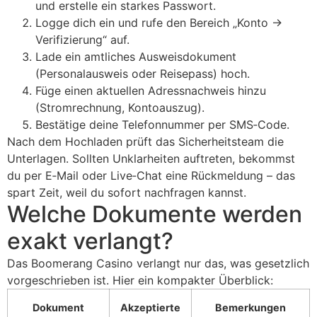
und erstelle ein starkes Passwort.
Logge dich ein und rufe den Bereich „Konto →
Verifizierung“ auf.
Lade ein amtliches Ausweisdokument
(Personalausweis oder Reisepass) hoch.
Füge einen aktuellen Adressnachweis hinzu
(Stromrechnung, Kontoauszug).
Bestätige deine Telefonnummer per SMS‑Code.
Nach dem Hochladen prüft das Sicherheitsteam die
Unterlagen. Sollten Unklarheiten auftreten, bekommst
du per E‑Mail oder Live‑Chat eine Rückmeldung – das
spart Zeit, weil du sofort nachfragen kannst.
Welche Dokumente werden
exakt verlangt?
Das Boomerang Casino verlangt nur das, was gesetzlich
vorgeschrieben ist. Hier ein kompakter Überblick:
Dokument
Akzeptierte
Bemerkungen