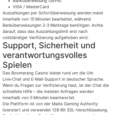
Banküberweisung (SEPA)
VISA / MasterCard
Auszahlungen per Sofortüberweisung werden meist
innerhalb von 15 Minuten bearbeitet, während
Banküberweisungen 2‑3 Werktage benötigen. Achte
darauf, dass das Auszahlungs­limit erst nach
vollständiger Verifizierung aufgehoben wird.
Support, Sicherheit und
verantwortungsvolles
Spielen
Das Boomerang Casino bietet rund um die Uhr
Live‑Chat und E‑Mail‑Support in deutscher Sprache.
Wenn du Fragen zur Verifizierung hast, ist der Chat die
schnellste Hilfe – die meisten Anfragen werden
innerhalb von 5 Minuten beantwortet.
Die Plattform ist von der Malta Gaming Authority
lizenziert und verwendet 128‑Bit SSL‑Verschlüsselung.