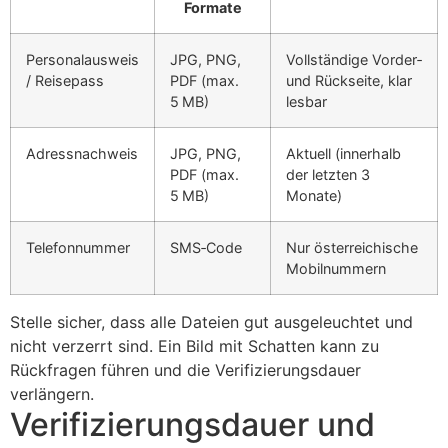
Formate
Personalausweis
JPG, PNG,
Vollständige Vorder‑
/ Reisepass
PDF (max.
und Rückseite, klar
5 MB)
lesbar
Adressnachweis
JPG, PNG,
Aktuell (innerhalb
PDF (max.
der letzten 3
5 MB)
Monate)
Telefonnummer
SMS‑Code
Nur österreichische
Mobilnummern
Stelle sicher, dass alle Dateien gut ausgeleuchtet und
nicht verzerrt sind. Ein Bild mit Schatten kann zu
Rückfragen führen und die Verifizierungsdauer
verlängern.
Verifizierungsdauer und