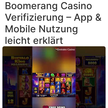
Boomerang Casino
Verifizierung – App &
Mobile Nutzung
leicht erklärt