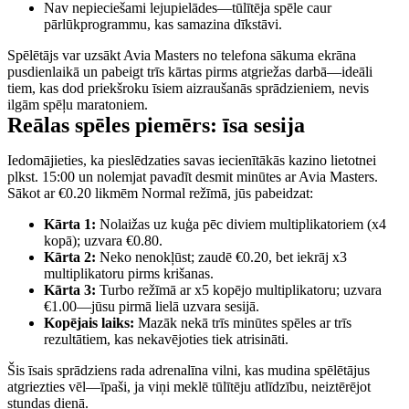
Nav nepieciešami lejupielādes—tūlītēja spēle caur
pārlūkprogrammu, kas samazina dīkstāvi.
Spēlētājs var uzsākt Avia Masters no telefona sākuma ekrāna
pusdienlaikā un pabeigt trīs kārtas pirms atgriežas darbā—ideāli
tiem, kas dod priekšroku īsiem aizraušanās sprādzieniem, nevis
ilgām spēļu maratoniem.
Reālas spēles piemērs: īsa sesija
Iedomājieties, ka pieslēdzaties savas iecienītākās kazino lietotnei
plkst. 15:00 un nolemjat pavadīt desmit minūtes ar Avia Masters.
Sākot ar €0.20 likmēm Normal režīmā, jūs pabeidzat:
Kārta 1:
Nolaižas uz kuģa pēc diviem multiplikatoriem (x4
kopā); uzvara €0.80.
Kārta 2:
Neko nenokļūst; zaudē €0.20, bet iekrāj x3
multiplikatoru pirms krišanas.
Kārta 3:
Turbo režīmā ar x5 kopējo multiplikatoru; uzvara
€1.00—jūsu pirmā lielā uzvara sesijā.
Kopējais laiks:
Mazāk nekā trīs minūtes spēles ar trīs
rezultātiem, kas nekavējoties tiek atrisināti.
Šis īsais sprādziens rada adrenalīna vilni, kas mudina spēlētājus
atgriezties vēl—īpaši, ja viņi meklē tūlītēju atlīdzību, neiztērējot
stundas dienā.