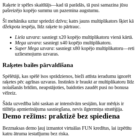
Raķete ir spēles skaitītājs—kad tā parādās, tā pusi samazina jūsu
pašreizējo kopējo summu un pazemina augstumu.
Šī mehānika uztur spriedzi dzīvu; katrs jauns multiplikators šķiet kā
džekpota iespēja, līdz raķete to pārtrauc.
Liela uzvara
: sasniegt x20 kopējo multiplikatoru vienā kārtā.
Mega uzvara
: sasniegt x40 kopējo multiplikatoru.
Super Mega uzvara
: sasniegt x80 kopējo multiplikatoru—reti
uzliesmojums uzvaras.
Raķetes bailes pārvaldīšana
Spēlētāji, kas spēlē īsos sprādzienos, bieži attīsta ieradumu ignorēt
raķetes pēc agrīnas uzvaras. Instinkts ir braukt ar multiplikatoru līdz
nolaišanās brīdim, neapstājoties, baidoties zaudēt pusi no bonusa
vēlreiz.
Šāda uzvedība labi saskan ar intensīvām sesijām, kur mērķis ir
tūlītēja apmierinājuma sasniegšana, nevis ilgtermiņa stratēģija.
Demo režīms: praktizē bez spiediena
Bezmaksas demo ļauj izmantot virtuālas FUN kredītus, lai izpētītu
katru ātruma iestatījumu bez riska.