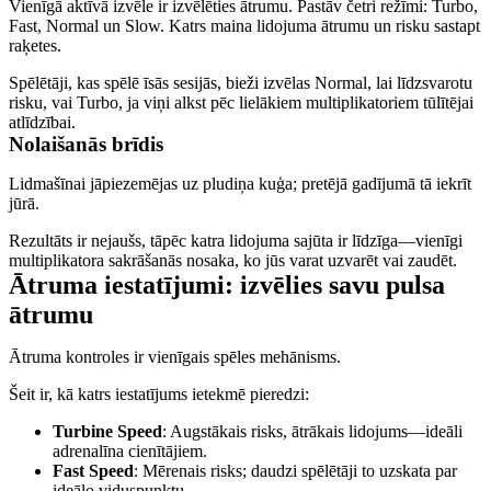
Vienīgā aktīvā izvēle ir izvēlēties ātrumu. Pastāv četri režīmi: Turbo,
Fast, Normal un Slow. Katrs maina lidojuma ātrumu un risku sastapt
raķetes.
Spēlētāji, kas spēlē īsās sesijās, bieži izvēlas Normal, lai līdzsvarotu
risku, vai Turbo, ja viņi alkst pēc lielākiem multiplikatoriem tūlītējai
atlīdzībai.
Nolaišanās brīdis
Lidmašīnai jāpiezemējas uz pludiņa kuģa; pretējā gadījumā tā iekrīt
jūrā.
Rezultāts ir nejaušs, tāpēc katra lidojuma sajūta ir līdzīga—vienīgi
multiplikatora sakrāšanās nosaka, ko jūs varat uzvarēt vai zaudēt.
Ātruma iestatījumi: izvēlies savu pulsa
ātrumu
Ātruma kontroles ir vienīgais spēles mehānisms.
Šeit ir, kā katrs iestatījums ietekmē pieredzi:
Turbine Speed
: Augstākais risks, ātrākais lidojums—ideāli
adrenalīna cienītājiem.
Fast Speed
: Mērenais risks; daudzi spēlētāji to uzskata par
ideālo viduspunktu.