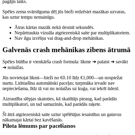
pagājis laiks.
Spēles zema svārstīguma dēļ jūs bieži redzēsiet mazākas uzvaras,
kas uztur tempu nemainīgu.
Ātras kārtas mazāk nekā desmit sekundēs.
Nepārtraukta vizuāla atgriezeniskā saite par multiplikatoriem.
Nav ilgu izvēlņu vai drag‑and‑drop mehānikas.
Galvenās crash mehānikas zibens ātrumā
Spēles būtība ir vienkārša crash formula: likme ➜ palaist ➜ savākt
➜ nolaižas.
Jūs novietojat likmi—bieži no €0.10 līdz €1,000—un nospiežat
startu. Lidmašīna automātiski paceļas; turpmāka ievade nav
nepieciešama, līdz tā vai nu nolaižas uz kuģa, vai iekrīt ūdenī.
Aizrautība slēpjas skatoties, kā skaitītājs pieaug, kad parādās
multiplikatori, un tad samazinās, kad parādās raķete.
Šī ātrā atgriezeniskā saite uztur spēlētājus iesaistītus un gatavus
nākamajai kārtai bez kavēšanās.
Pilota lēmums par pacelšanos