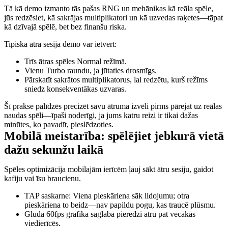
Tā kā demo izmanto tās pašas RNG un mehānikas kā reāla spēle,
jūs redzēsiet, kā sakrājas multiplikatori un kā uzvedas raķetes—tāpat
kā dzīvajā spēlē, bet bez finanšu riska.
Tipiska ātra sesija demo var ietvert:
Trīs ātras spēles Normal režīmā.
Vienu Turbo raundu, ja jūtaties drosmīgs.
Pārskatīt sakrātos multiplikatorus, lai redzētu, kurš režīms
sniedz konsekventākas uzvaras.
Šī prakse palīdzēs precizēt savu ātruma izvēli pirms pārejat uz reālas
naudas spēli—īpaši noderīgi, ja jums katru reizi ir tikai dažas
minūtes, ko pavadīt, pieslēdzoties.
Mobilā meistarība: spēlējiet jebkurā vietā
dažu sekunžu laikā
Spēles optimizācija mobilajām ierīcēm ļauj sākt ātru sesiju, gaidot
kafiju vai īsu braucienu.
TAP saskarne: Viena pieskāriena sāk lidojumu; otra
pieskāriena to beidz—nav papildu pogu, kas traucē plūsmu.
Gluda 60fps grafika saglabā pieredzi ātru pat vecākās
viedierīcēs.