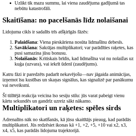
Uzlikt tik mazu summu, lai viena zaudējuma gadījumā tas
nebūtu katastrofāli.
Skaitīšana: no pacelšanās līdz nolaišanai
Lidojuma cikls ir sadalīts trīs atšķirīgās fāzēs:
Palaidšana
: Viena pieskāriena nosūta lidmašīnu debesīs.
Savākšana
: Sakrājas multiplikatori; var parādīties raķetes, kas
pusi samazina jūsu bonusu.
Nolaišanās
: Kritiskais brīdis, kad lidmašīna vai nu nolaižas uz
kuģa (uzvara), vai iekrīt ūdenī (zaudējums).
Katru fāzi ir paredzēts padarīt nekavējošu—nav jāgaida animācijas,
izņemot īsu kustības un skaņas signālus, kas signalizē par panākumu
vai neveiksmi.
Šī tūlītējā reakcija veicina īso sesiju stilu: jūs varat pabeigt vienu
kārtu sekundēs un gandrīz uzreiz sākt nākamo.
Multiplikatori un raķetes: spēles sirds
Adrenalīns nāk no skatīšanās, kā jūsu skaitītājs pieaug, kad parādās
multiplikatori. Jūs redzēsiet ikonas kā +1, +2, +5, +10 vai x2, x3,
x4, x5, kas parādās lidojuma trajektorijā.