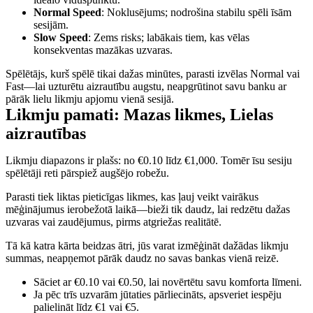
Normal Speed
: Noklusējums; nodrošina stabilu spēli īsām
sesijām.
Slow Speed
: Zems risks; labākais tiem, kas vēlas
konsekventas mazākas uzvaras.
Spēlētājs, kurš spēlē tikai dažas minūtes, parasti izvēlas Normal vai
Fast—lai uzturētu aizrautību augstu, neapgrūtinot savu banku ar
pārāk lielu likmju apjomu vienā sesijā.
Likmju pamati: Mazas likmes, Lielas
aizrautības
Likmju diapazons ir plašs: no €0.10 līdz €1,000. Tomēr īsu sesiju
spēlētāji reti pārspiež augšējo robežu.
Parasti tiek liktas pieticīgas likmes, kas ļauj veikt vairākus
mēģinājumus ierobežotā laikā—bieži tik daudz, lai redzētu dažas
uzvaras vai zaudējumus, pirms atgriežas realitātē.
Tā kā katra kārta beidzas ātri, jūs varat izmēģināt dažādas likmju
summas, neapņemot pārāk daudz no savas bankas vienā reizē.
Sāciet ar €0.10 vai €0.50, lai novērtētu savu komforta līmeni.
Ja pēc trīs uzvarām jūtaties pārliecināts, apsveriet iespēju
palielināt līdz €1 vai €5.