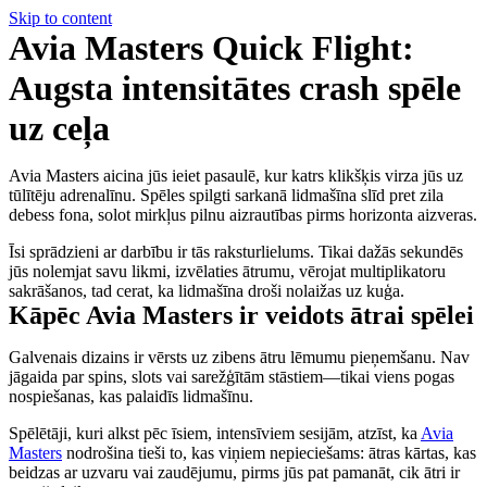
Skip to content
Avia Masters Quick Flight:
Augsta intensitātes crash spēle
uz ceļa
Avia Masters aicina jūs ieiet pasaulē, kur katrs klikšķis virza jūs uz
tūlītēju adrenalīnu. Spēles spilgti sarkanā lidmašīna slīd pret zila
debess fona, solot mirkļus pilnu aizrautības pirms horizonta aizveras.
Īsi sprādzieni ar darbību ir tās raksturlielums. Tikai dažās sekundēs
jūs nolemjat savu likmi, izvēlaties ātrumu, vērojat multiplikatoru
sakrāšanos, tad cerat, ka lidmašīna droši nolaižas uz kuģa.
Kāpēc Avia Masters ir veidots ātrai spēlei
Galvenais dizains ir vērsts uz zibens ātru lēmumu pieņemšanu. Nav
jāgaida par spins, slots vai sarežģītām stāstiem—tikai viens pogas
nospiešanas, kas palaidīs lidmašīnu.
Spēlētāji, kuri alkst pēc īsiem, intensīviem sesijām, atzīst, ka
Avia
Masters
nodrošina tieši to, kas viņiem nepieciešams: ātras kārtas, kas
beidzas ar uzvaru vai zaudējumu, pirms jūs pat pamanāt, cik ātri ir