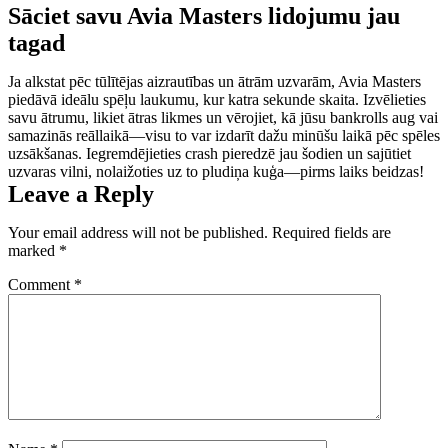
Sāciet savu Avia Masters lidojumu jau
tagad
Ja alkstat pēc tūlītējas aizrautības un ātrām uzvarām, Avia Masters
piedāvā ideālu spēļu laukumu, kur katra sekunde skaita. Izvēlieties
savu ātrumu, likiet ātras likmes un vērojiet, kā jūsu bankrolls aug vai
samazinās reāllaikā—visu to var izdarīt dažu minūšu laikā pēc spēles
uzsākšanas. Iegremdējieties crash pieredzē jau šodien un sajūtiet
uzvaras vilni, nolaižoties uz to pludiņa kuģa—pirms laiks beidzas!
Leave a Reply
Your email address will not be published.
Required fields are
marked
*
Comment
*